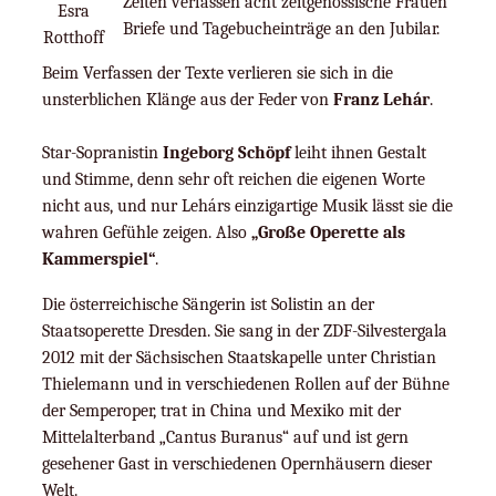
Zeiten verfassen acht zeitgenössische Frauen
Esra
Briefe und Tagebucheinträge an den Jubilar.
Rotthoff
Beim Verfassen der Texte verlieren sie sich in die
unsterblichen Klänge aus der Feder von
Franz Lehár
.
Star-Sopranistin
Ingeborg Schöpf
leiht ihnen Gestalt
und Stimme, denn sehr oft reichen die eigenen Worte
nicht aus, und nur Lehárs einzigartige Musik lässt sie die
wahren Gefühle zeigen. Also
„Große Operette als
Kammerspiel“
.
Die österreichische Sängerin ist Solistin an der
Staatsoperette Dresden. Sie sang in der ZDF-Silvestergala
2012 mit der Sächsischen Staatskapelle unter Christian
Thielemann und in verschiedenen Rollen auf der Bühne
der Semperoper, trat in China und Mexiko mit der
Mittelalterband „Cantus Buranus“ auf und ist gern
gesehener Gast in verschiedenen Opernhäusern dieser
Welt.