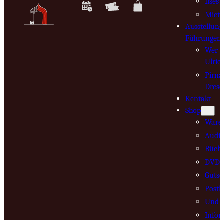
Ilse
Mie
Ausstellun
Führunge
Wer 
Ulri
Pirn
Dres
Kontakt
Shop
War
Audi
Büch
DVD
Guts
Post
Und 
Info