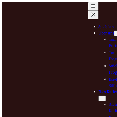
Zum
Inhalt
springen
Spielplan
Über uns
Tom 
Port
Tom 
Biog
Stüc
Pro
Ilse
Stif
Ilses Kaffe
Sach
Kaff