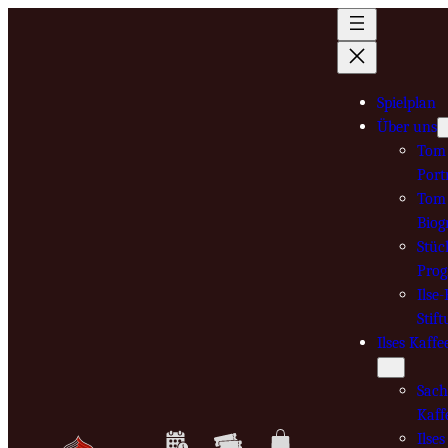
Zum
Inhalt
springen
Spielplan
Über uns
Tom 
Port
Tom 
Biog
Stüc
Pro
Ilse
Stif
Ilses Kaffe
Sach
Kaff
Ilse