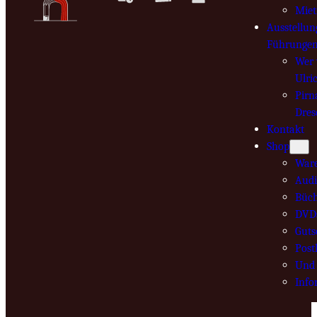
Mie
Ausstellun
Führunge
Wer 
Ulri
Pirn
Dres
Kontakt
Shop
War
Audi
Büch
DVD
Guts
Post
Und 
Info