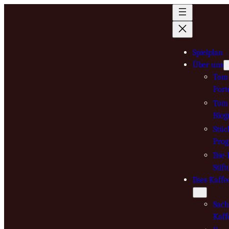
Zum
Inhalt
springen
Spielplan
Über uns
Tom 
Port
Tom 
Biog
Stüc
Pro
Ilse
Stif
Ilses Kaffe
Sach
Kaff