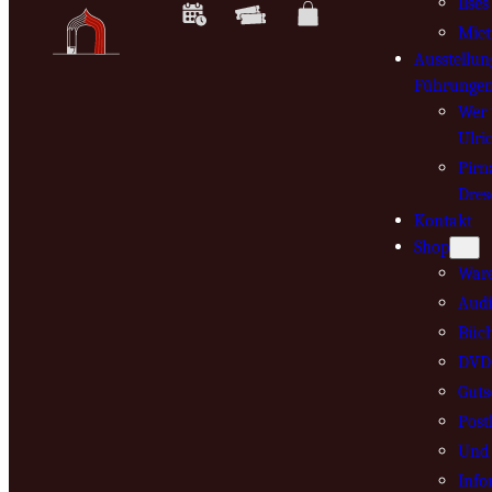
Ilse
Mie
Ausstellun
Führunge
Wer 
Ulri
Pirn
Dres
Kontakt
Shop
War
Audi
Büch
DVD
Guts
Post
Und 
Info