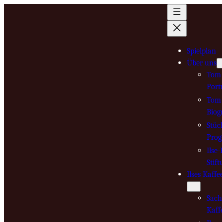
Zum
Inhalt
springen
Spielplan
Über uns
Tom 
Port
Tom 
Biog
Stüc
Pro
Ilse
Stif
Ilses Kaffe
Sach
Kaff