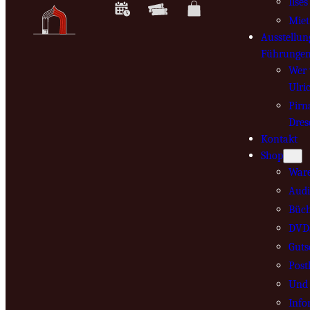
Ilse
Mie
Ausstellun
Führunge
Wer 
Ulri
Pirn
Dres
Kontakt
Shop
War
Audi
Büch
DVD
Guts
Post
Und 
Info