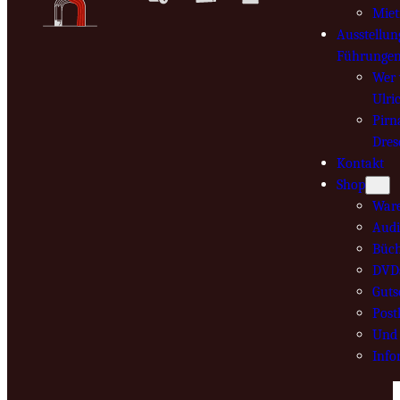
Mie
Ausstellun
Führunge
Wer 
Ulri
Pirn
Dres
Kontakt
Shop
War
Audi
Büch
DVD
Guts
Post
Und 
Info