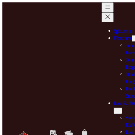
Zum
Inhalt
springen
Spielplan
Über uns
Tom 
Port
Tom 
Biog
Stüc
Pro
Ilse
Stif
Ilses Kaffe
Sach
Kaff
Ilse