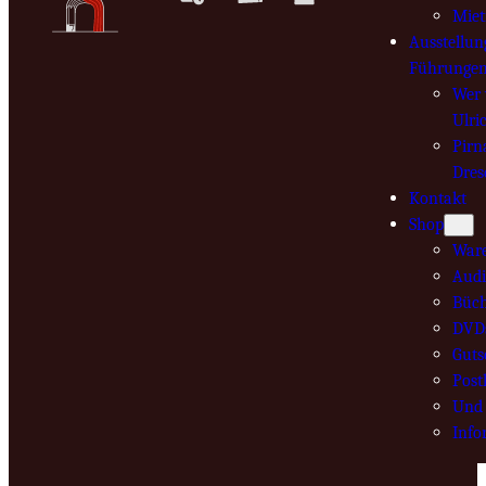
Mie
Ausstellun
Führunge
Wer 
Ulri
Pirn
Dres
Kontakt
Shop
War
Audi
Büch
DVD
Guts
Post
Und 
Info