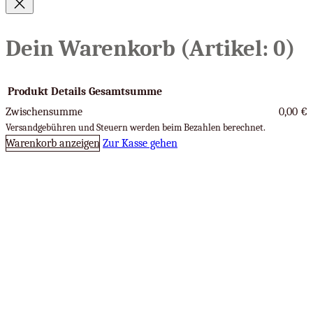
Dein Warenkorb
(Artikel: 0)
Produkt
Details
Gesamtsumme
Zwischensumme
0,00 €
Produkte
Versandgebühren und Steuern werden beim Bezahlen berechnet.
Warenkorb anzeigen
Zur Kasse gehen
im
Warenkorb