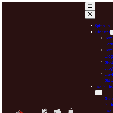
Zum
Inhalt
springen
Spielplan
Über uns
Tom 
Port
Tom 
Biog
Stüc
Pro
Ilse
Stif
Ilses Kaffe
Sach
Kaff
Ilse