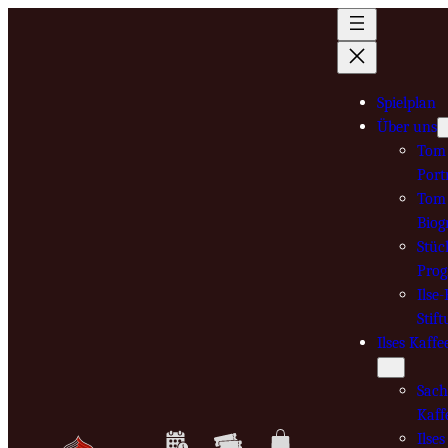
Zum
Inhalt
springen
Spielplan
Über uns
Tom 
Port
Tom 
Biog
Stüc
Pro
Ilse
Stif
Ilses Kaffe
Sach
Kaff
Ilse