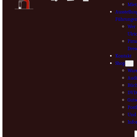
Mie
Ausstellun
Führunge
Wer 
Ulri
Pirn
Dres
Kontakt
Shop
War
Audi
Büch
DVD
Guts
Post
Und 
Info